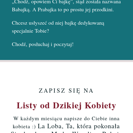
„Chodź, opowiem Ci bajkę”, stąd została nazwana
Babajką. A Prabajka to po prostu jej przodkini.
Chcesz usłyszeć od niej bajkę dedykowaną
specjalnie Tobie?
Chodź, posłuchaj i poczytaj!
ZAPISZ SIĘ NA
Listy od Dzikiej Kobiety
W każdym miesiącu napisze do Ciebie inna
La Loba, Ta, która pokonała
kobieta :)