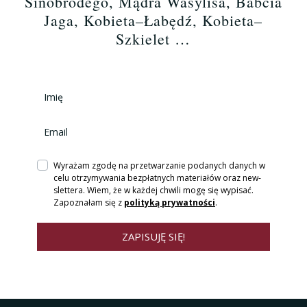
Sinobrodego, Mądra Wasylisa, Babcia
Jaga, Kobieta–Łabędź,
Kobieta–
Szkielet …
Wyrażam zgodę na prze­twa­rza­nie podanych danych w
celu otrzy­my­wa­nia bezpłatnych materiałów oraz new­
slet­tera. Wiem, że w każdej chwili mogę się wypisać.
Zapoznałam się z
polityką prywatności
.
ZAPISUJĘ SIĘ!