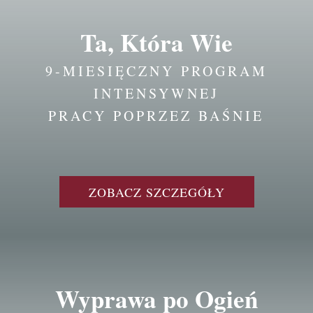
Ta, Która Wie
9-MIESIĘCZNY PROGRAM
INTENSYWNEJ
PRACY POPRZEZ BAŚNIE
ZOBACZ SZCZEGÓŁY
Wyprawa po Ogień