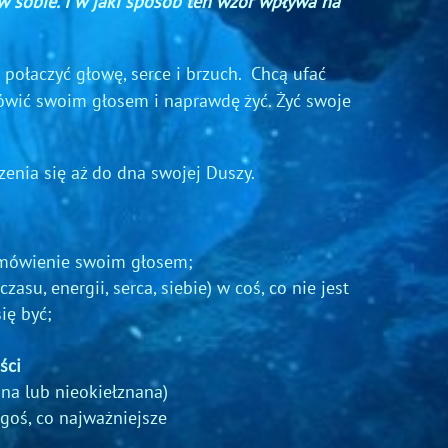
 w sobie. I w jaki sposób ten wzór wpływa na
 połaczyć głowę, serce i brzuch. Chcą ufać
Mówić swoim głosem i naprawdę żyć. Żyć swoje
enia się aż do dna swojej Duszy.
 mówienie swoim głosem;
zasu, energii, serca, siebie) w coś, co nie jest
ię być;
ści
na lub nieokiełznana)
goś, co najważniejsze