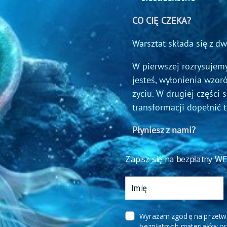
CO CIĘ CZEKA?
Warsztat składa się z dw
W pierwszej rozrysujemy
jesteś, wyłonienia wzo
życiu. W drugiej części 
transformacji dopełnić t
Płyniesz z nami?
Zapisz się na bezpłatny 
Wyrażam zgodę na prze­twa­
bezpłatnych materiałów ora