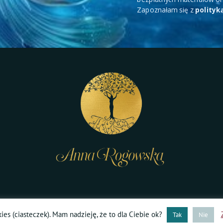
Zapoznałam się z
polityk
©Anna Rogowska 2018-2026 | Dzikie Kobieta – Bliskie Spotkania
ies (ciasteczek). Mam nadzieję, że to dla Ciebie ok?
Tak
Nie