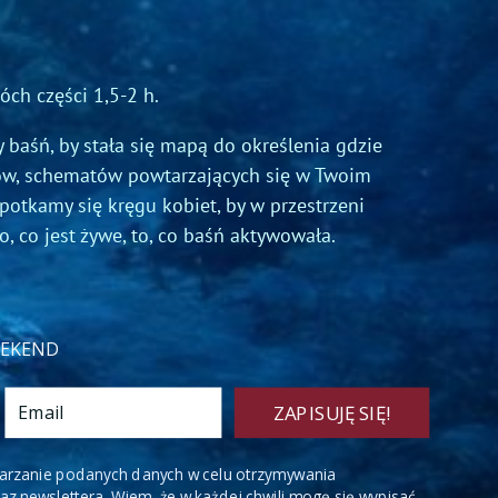
óch części 1,5-2 h.
 baśń, by stała się mapą do określenia gdzie
rów, schematów powtarzających się w Twoim
spotkamy się kręgu kobiet, by w przestrzeni
o, co jest żywe, to, co baśń aktywowała.
WEEKEND
ZAPISUJĘ SIĘ!
rza­nie podanych danych w celu otrzy­my­wa­nia
z new­slet­tera. Wiem, że w każdej chwili mogę się wypisać.