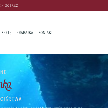
) >
ZOBACZ
 KRETĘ
PRABAJKA
KONTAKT
END
nka
ECIŃSTWA