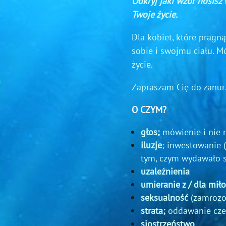
Odkryj jaki wzór nosisz
Twoje życie.
Dla kobiet, które pragną
sobie i swojmu ciału. 
życie.
Zapraszam Cię do zanurz
O CZYM?
głos;
mówienie i nie
iluzje
; inwestowanie (c
tym, czym wydawało s
uzależnienia
umieranie z / dla miło
seksualność
(zamrożo
strata;
oddawanie cze
siostrzeństwo