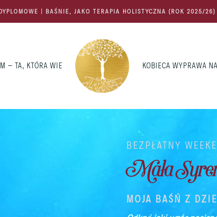
DYPLOMOWE | BAŚNIE, JAKO TERAPIA HOLISTYCZNA (ROK 2025/26
M – TA, KTÓRA WIE
KOBIECA WYPRAWA NA
BEZPŁATNY WEEK
Mała Syre
MOJA BAŚŃ Z DZI