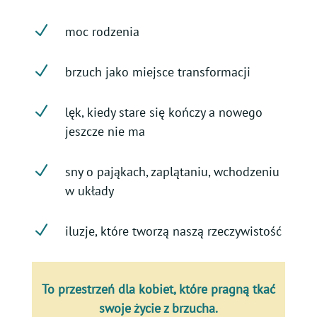
N
moc rodzenia
N
brzuch jako miejsce transformacji
N
lęk, kiedy stare się kończy a nowego
jeszcze nie ma
N
sny o pająkach, zaplątaniu, wchodzeniu
w układy
N
iluzje, które tworzą naszą rzeczywistość
To przestrzeń dla kobiet, które pragną tkać
swoje życie z brzucha.