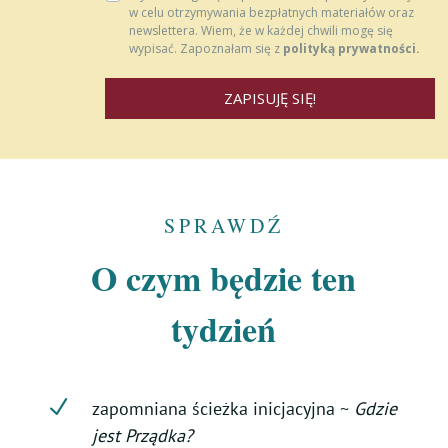
w celu otrzy­my­wa­nia bezpłatnych materiałów oraz
new­slet­tera. Wiem, że w każdej chwili mogę się
wypisać. Zapoznałam się z
polityką prywatności.
ZAPISUJĘ SIĘ!
SPRAWDŹ
O czym będzie ten
tydzień
N
zapomniana ścieżka inicjacyjna ~
Gdzie
jest Prządka?