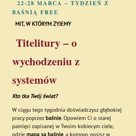
22-28 MARCA – TYDZIEŃ Z
BAŚNIĄ FREE
MIT, W KTÓRYM ŻYJEMY
Titelitury – o
wychodzeniu z
systemów
Kto tka Twój świat?
W ciągu tego tygodnia doświadczysz głębokiej
pracy poprzez
baśnie
. Opowiem Ci o starej
pamięci zapisanej w Twoim kobiecym ciele,
gdzie
mapą są baśnie
, a kompas nosisz w